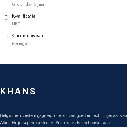
Groter dan 5 jaar
Kwalificatie
HBO
Carrièreniveau
Manager
KHANS
Belgische investeringsgroep in retail, vastgoed en tech. Eigenaar van
Albert Heijn-supermarkten en Brico-winkels, en bouwer van