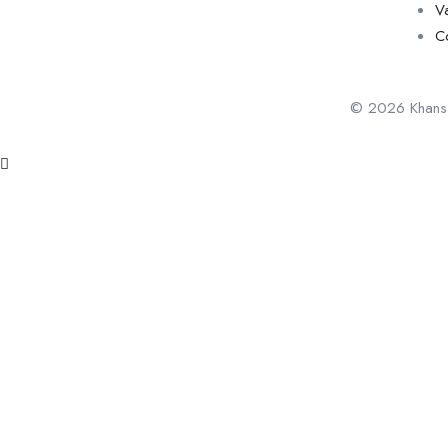
V
C
© 2026 Khan