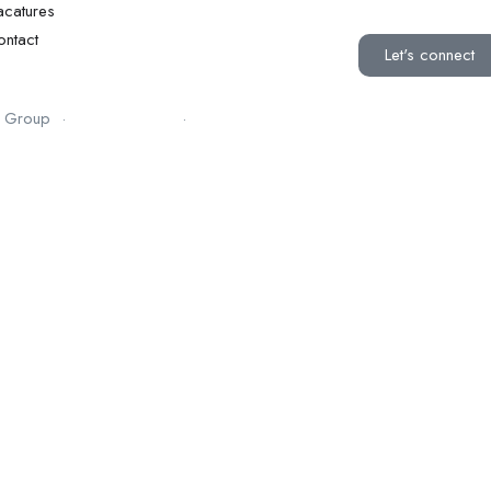
acatures
ontact
Let's connect
s Group ·
Privacybeleid
·
Ontwerp door IntraCortex