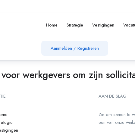
Home
Strategie
Vestigingen
Vacat
Aanmelden
/
Registreren
 voor werkgevers om zijn sollicit
TIE
AAN DE SLAG
ome
Zin om samen te w
rategie
een van onze wink
estigingen